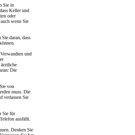
n Sie in
ass Keller und
kten oder
, auch wenn Sie
 Sie daran, dass
 können.
ei Verwandten und
er
ärztliche
aran: Die
 Sie von
werden muss. Die
d verlassen Sie
 Sie für
elefon ausfällt.
bauen. Denken Sie