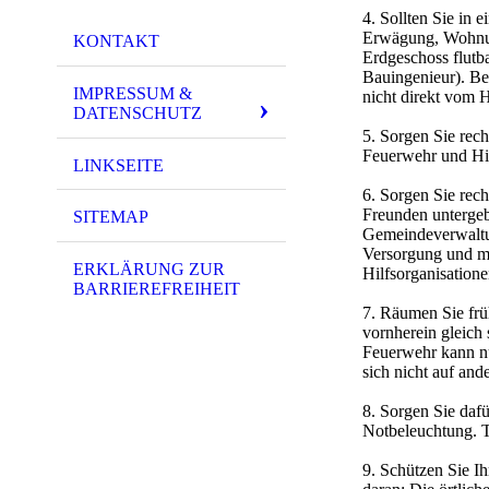
4. Sollten Sie in
Erwägung, Wohnun
KONTAKT
Erdgeschoss flutb
Bauingenieur). Be
IMPRESSUM &
nicht direkt vom 
DATENSCHUTZ
5. Sorgen Sie rech
Feuerwehr und Hil
LINKSEITE
6. Sorgen Sie rec
Freunden untergebr
SITEMAP
Gemeindeverwaltung
Versorgung und me
ERKLÄRUNG ZUR
Hilfsorganisation
BARRIEREFREIHEIT
7. Räumen Sie frü
vornherein gleich
Feuerwehr kann nu
sich nicht auf and
8. Sorgen Sie dafü
Notbeleuchtung. Tr
9. Schützen Sie I