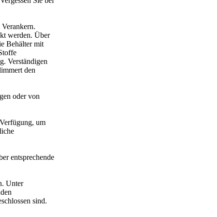
 Vergessen Sie bei
h Verankern.
ückt werden. Über
ie Behälter mit
Stoffe
g. Verständigen
hlimmert den
agen oder von
 Verfügung, um
liche
über entsprechende
n. Unter
äden
schlossen sind.