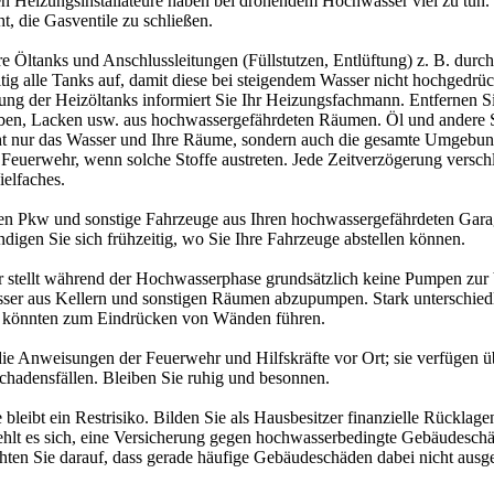
hen Heizungsinstallateure haben bei drohendem Hochwasser viel zu tun.
, die Gasventile zu schließen.
re Öltanks und Anschlussleitungen (Füllstutzen, Entlüftung) z. B. durc
itig alle Tanks auf, damit diese bei steigendem Wasser nicht hochgedr
rung der Heizöltanks informiert Sie Ihr Heizungsfachmann. Entfernen S
rben, Lacken usw. aus hochwassergefährdeten Räumen. Öl und andere 
ht nur das Wasser und Ihre Räume, sondern auch die gesamte Umgebun
Feuerwehr, wenn solche Stoffe austreten. Jede Zeitverzögerung versc
elfaches.
ren Pkw und sonstige Fahrzeuge aus Ihren hochwassergefährdeten Gar
digen Sie sich frühzeitig, wo Sie Ihre Fahrzeuge abstellen können.
 stellt während der Hochwasserphase grundsätzlich keine Pumpen zur
ser aus Kellern und sonstigen Räumen abzupumpen. Stark unterschied
e könnten zum Eindrücken von Wänden führen.
die Anweisungen der Feuerwehr und Hilfskräfte vor Ort; sie verfügen 
chadensfällen. Bleiben Sie ruhig und besonnen.
 bleibt ein Restrisiko. Bilden Sie als Hausbesitzer finanzielle Rücklage
hlt es sich, eine Versicherung gegen hochwasserbedingte Gebäudesch
hten Sie darauf, dass gerade häufige Gebäudeschäden dabei nicht ausge