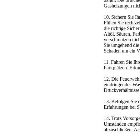
daran: Die örtlic
Gasheizungen nicht
10. Sichern Sie Ih
Füllen Sie rechtze
die richtige Siche
Altöl, Säuren, Fa
verschmutzen nic
Sie umgehend die 
Schaden um ein Vi
11. Fahren Sie Ih
Parkplätzen. Erkun
12. Die Feuerwehr
eindringendes Was
Druckverhältniss
13. Befolgen Sie 
Erfahrungen bei S
14. Trotz Vorsorge
Umständen empfie
abzuschließen. Ac