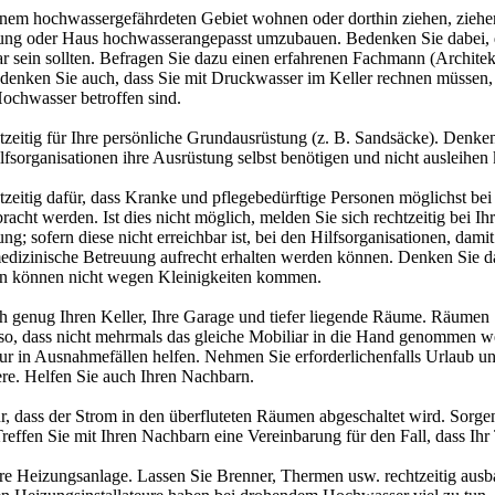
 einem hochwassergefährdeten Gebiet wohnen oder dorthin ziehen, ziehe
g oder Haus hochwasserangepasst umzubauen. Bedenken Sie dabei, d
ar sein sollten. Befragen Sie dazu einen erfahrenen Fachmann (Archite
denken Sie auch, dass Sie mit Druckwasser im Keller rechnen müssen
Hochwasser betroffen sind.
tzeitig für Ihre persönliche Grundausrüstung (z. B. Sandsäcke). Denken
fsorganisationen ihre Ausrüstung selbst benötigen und nicht ausleihen
htzeitig dafür, dass Kranke und pflegebedürftige Personen möglichst b
acht werden. Ist dies nicht möglich, melden Sie sich rechtzeitig bei Ihr
; sofern diese nicht erreichbar ist, bei den Hilfsorganisationen, damit 
dizinische Betreuung aufrecht erhalten werden können. Denken Sie d
en können nicht wegen Kleinigkeiten kommen.
h genug Ihren Keller, Ihre Garage und tiefer liegende Räume. Räumen
 so, dass nicht mehrmals das gleiche Mobiliar in die Hand genommen 
r in Ausnahmefällen helfen. Nehmen Sie erforderlichenfalls Urlaub un
ere. Helfen Sie auch Ihren Nachbarn.
r, dass der Strom in den überfluteten Räumen abgeschaltet wird. Sorgen
effen Sie mit Ihren Nachbarn eine Vereinbarung für den Fall, dass Ihr T
hre Heizungsanlage. Lassen Sie Brenner, Thermen usw. rechtzeitig aus