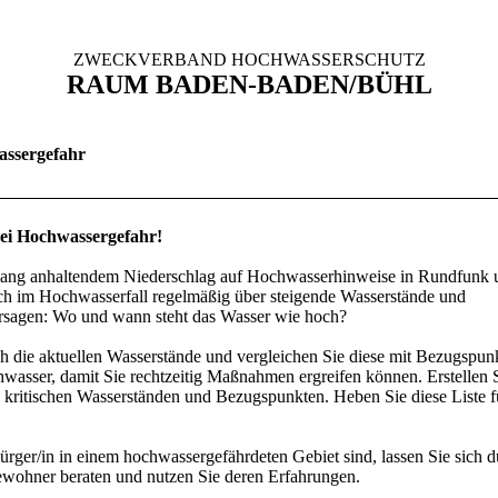
ZWECKVERBAND HOCHWASSERSCHUTZ
RAUM BADEN-BADEN/BÜHL
assergefahr
bei Hochwassergefahr!
 lang anhaltendem Niederschlag auf Hochwasserhinweise in Rundfunk 
ich im Hochwasserfall regelmäßig über steigende Wasserstände und
sagen: Wo und wann steht das Wasser wie hoch?
ch die aktuellen Wasserstände und vergleichen Sie diese mit Bezugspunk
wasser, damit Sie rechtzeitig Maßnahmen ergreifen können. Erstellen S
e kritischen Wasserständen und Bezugspunkten. Heben Sie diese Liste f
rger/in in einem hochwassergefährdeten Gebiet sind, lassen Sie sich d
ewohner beraten und nutzen Sie deren Erfahrungen.